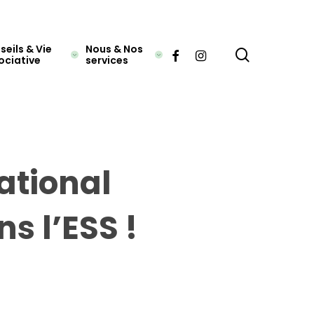
eils & Vie
Nous & Nos
search
ociative
services
ational
s l’ESS !