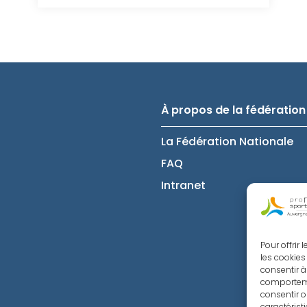
À propos de la fédération
La Fédération Nationale
FAQ
Intranet
Pour offrir
les cookies
consentir à
comportemen
consentir o
caractérist