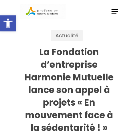
Skip
to
Ouvrir la barre d’outils
main
content
Actualité
La Fondation
d’entreprise
Harmonie Mutuelle
lance son appel à
projets « En
mouvement face à
la sédentarité ! »