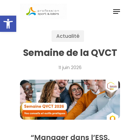
Skip
to
Ouvrir la barre d’outils
main
content
Actualité
Semaine de la QVCT
11 juin 2026
“Manager dans l’ESS,