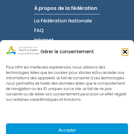
À propos de la fédération
La Fédération Nationale
FAQ
Intranet
Gérer le consentement
Informations utiles
Pour offrir les meilleures expériences, nous utilisons des
technologies telles que les cookies pour stocker et/ou accéder aux
Mentions Légales
informations des appareils. Le fait de consentir à ces technologies
nous permettra de traiter des données telles que le comportement
Politique de
de navigation ou les ID uniques sur ce site. Le fait de ne pas
Confidentialité
consentir ou de retirer son consentement peut avoir un effet négatif
sur certaines caractéristiques et fonctions.
Nous contacter
Politique de cookies
Accepter