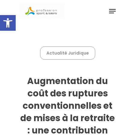
Skip
Menu
to
Ouvrir la barre d’outils
main
Close
content
Menu
Actualité Juridique
Augmentation du
coût des ruptures
conventionnelles et
de mises à la retraite
: une contribution