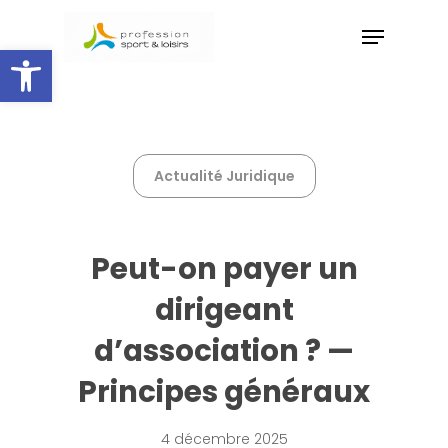
Skip
Menu
to
Ouvrir la barre d’outils
main
Close
content
Menu
Actualité Juridique
Peut-on payer un
dirigeant
d’association ? —
Principes généraux
4 décembre 2025